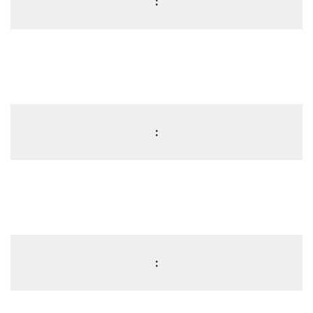
:
:
: